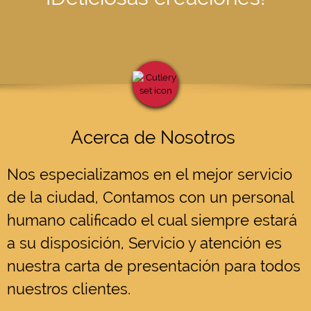
Miércoles
09:00 am
-
12:00 am
Jueves
09:00 am
-
12:00 am
Viernes
09:00 am
-
12:00 am
Sábado
09:00 am
-
12:00 am
Domingo
09:00 am
-
12:00 am
Contactos
Acerca de Nosotros
Nos especializamos en el mejor servicio
de la ciudad, Contamos con un personal
Instrucciones
humano calificado el cual siempre estará
a su disposición, Servicio y atención es
nuestra carta de presentación para todos
nuestros clientes.